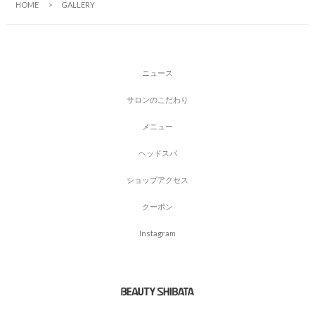
HOME
GALLERY
ニ
ュ
ー
ス
サ
ロ
ン
の
こ
だ
わ
り
メ
ニ
ュ
ー
ヘ
ッ
ド
ス
パ
シ
ョ
ッ
プ
ア
ク
セ
ス
ク
ー
ポ
ン
I
n
s
t
a
g
r
a
m